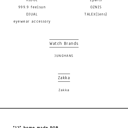
RIDOL
Zparts
999.9 feelsun
OZNIS
DJUAL
TALEX(lens)
eyewear accessory
Watch Brands
JUNGHANS
Zakka
Zakka