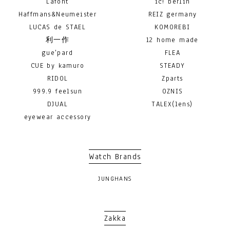
Lafont
ic! berlin
Haffmans&Neumeister
REIZ germany
LUCAS de STAEL
KOMOREBI
利一作
12 home made
gue'pard
FLEA
CUE by kamuro
STEADY
RIDOL
Zparts
999.9 feelsun
OZNIS
DJUAL
TALEX(lens)
eyewear accessory
Watch Brands
JUNGHANS
Zakka