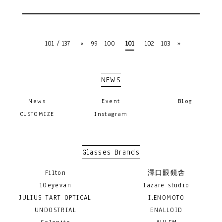
101 / 137
«
99
100
101
102
103
»
NEWS
News
Event
Blog
CUSTOMIZE
Instagram
Glasses Brands
Filton
澤口眼鏡舎
10eyevan
lazare studio
JULIUS TART OPTICAL
I.ENOMOTO
UNDOSTRIAL
ENALLOID