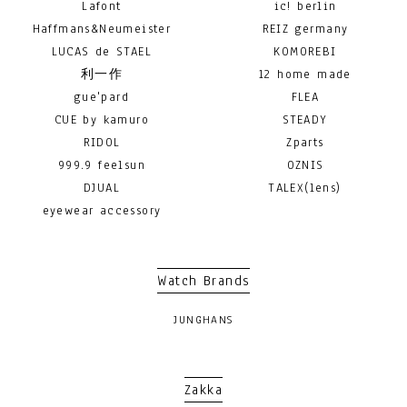
Lafont
ic! berlin
Haffmans&Neumeister
REIZ germany
LUCAS de STAEL
KOMOREBI
利一作
12 home made
gue'pard
FLEA
CUE by kamuro
STEADY
RIDOL
Zparts
999.9 feelsun
OZNIS
DJUAL
TALEX(lens)
eyewear accessory
Watch Brands
JUNGHANS
Zakka