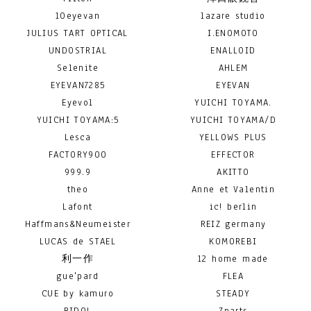
10eyevan
lazare studio
JULIUS TART OPTICAL
I.ENOMOTO
UNDOSTRIAL
ENALLOID
Selenite
AHLEM
EYEVAN7285
EYEVAN
Eyevol
YUICHI TOYAMA.
YUICHI TOYAMA:5
YUICHI TOYAMA/D
Lesca
YELLOWS PLUS
FACTORY900
EFFECTOR
999.9
AKITTO
theo
Anne et Valentin
Lafont
ic! berlin
Haffmans&Neumeister
REIZ germany
LUCAS de STAEL
KOMOREBI
利一作
12 home made
gue'pard
FLEA
CUE by kamuro
STEADY