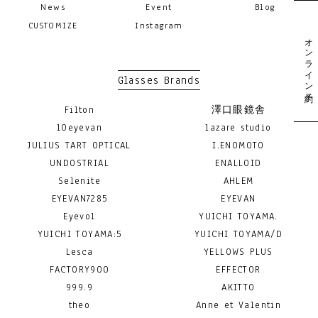
News
Event
Blog
CUSTOMIZE
Instagram
オンライン予約
Glasses Brands
Filton
澤口眼鏡舎
10eyevan
lazare studio
JULIUS TART OPTICAL
I.ENOMOTO
UNDOSTRIAL
ENALLOID
Selenite
AHLEM
EYEVAN7285
EYEVAN
Eyevol
YUICHI TOYAMA.
YUICHI TOYAMA:5
YUICHI TOYAMA/D
Lesca
YELLOWS PLUS
FACTORY900
EFFECTOR
999.9
AKITTO
theo
Anne et Valentin