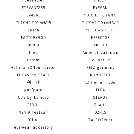
Selenite
AHLEM
EYEVAN7285
EYEVAN
Eyevol
YUICHI TOYAMA.
YUICHI TOYAMA:5
YUICHI TOYAMA/D
Lesca
YELLOWS PLUS
FACTORY900
EFFECTOR
999.9
AKITTO
theo
Anne et Valentin
Lafont
ic! berlin
Haffmans&Neumeister
REIZ germany
LUCAS de STAEL
KOMOREBI
利一作
12 home made
gue'pard
FLEA
CUE by kamuro
STEADY
RIDOL
Zparts
999.9 feelsun
OZNIS
DJUAL
TALEX(lens)
eyewear accessory