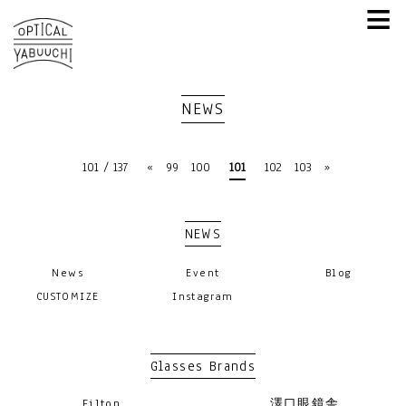
≡
NEWS
101 / 137
«
99
100
101
102
103
»
NEWS
News
Event
Blog
CUSTOMIZE
Instagram
Glasses Brands
Filton
澤口眼鏡舎