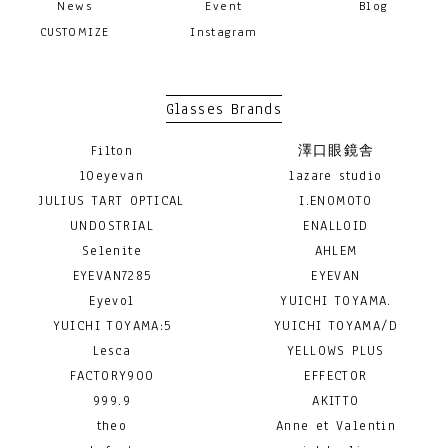
News
Event
Blog
CUSTOMIZE
Instagram
Glasses Brands
Filton
澤口眼鏡舎
10eyevan
lazare studio
JULIUS TART OPTICAL
I.ENOMOTO
UNDOSTRIAL
ENALLOID
Selenite
AHLEM
EYEVAN7285
EYEVAN
Eyevol
YUICHI TOYAMA.
YUICHI TOYAMA:5
YUICHI TOYAMA/D
Lesca
YELLOWS PLUS
FACTORY900
EFFECTOR
999.9
AKITTO
theo
Anne et Valentin