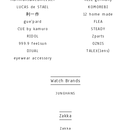
LUCAS de STAEL
KOMOREBI
利一作
12 home made
gue'pard
FLEA
CUE by kamuro
STEADY
RIDOL
Zparts
999.9 feelsun
OZNIS
DJUAL
TALEX(lens)
eyewear accessory
Watch Brands
JUNGHANS
Zakka
Zakka