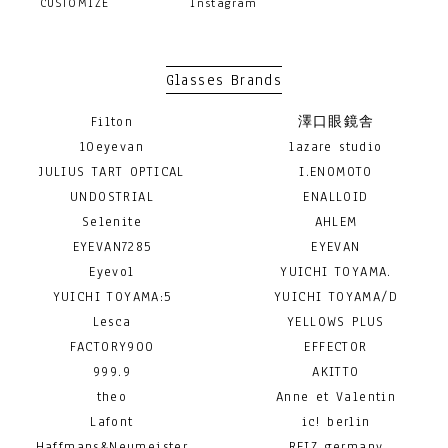
CUSTOMIZE
Instagram
Glasses Brands
Filton
澤口眼鏡舎
10eyevan
lazare studio
JULIUS TART OPTICAL
I.ENOMOTO
UNDOSTRIAL
ENALLOID
Selenite
AHLEM
EYEVAN7285
EYEVAN
Eyevol
YUICHI TOYAMA.
YUICHI TOYAMA:5
YUICHI TOYAMA/D
Lesca
YELLOWS PLUS
FACTORY900
EFFECTOR
999.9
AKITTO
theo
Anne et Valentin
Lafont
ic! berlin
Haffmans&Neumeister
REIZ germany