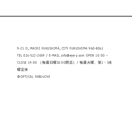
9-21 O_MACHI FUKUSHIMA_CITY FUKUSHIMA 960-8041
TEL.024-522-2659 / E-MAIL.
info@eye-y.com
OPEN 10:00 ~
CLOSE 19:00 （毎週日曜18:00閉店）/ 毎週火曜、第1・3水
曜定休
©OPTICAL YABUUCHI