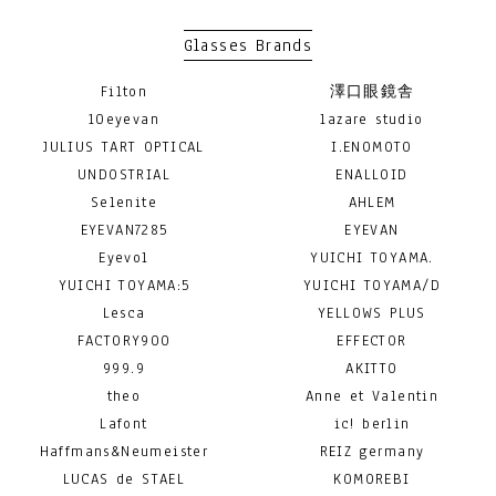
Glasses Brands
Filton
澤口眼鏡舎
10eyevan
lazare studio
JULIUS TART OPTICAL
I.ENOMOTO
UNDOSTRIAL
ENALLOID
Selenite
AHLEM
EYEVAN7285
EYEVAN
Eyevol
YUICHI TOYAMA.
YUICHI TOYAMA:5
YUICHI TOYAMA/D
Lesca
YELLOWS PLUS
FACTORY900
EFFECTOR
999.9
AKITTO
theo
Anne et Valentin
Lafont
ic! berlin
Haffmans&Neumeister
REIZ germany
LUCAS de STAEL
KOMOREBI