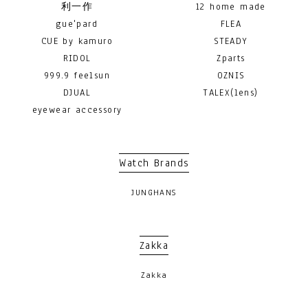
利一作
12 home made
gue'pard
FLEA
CUE by kamuro
STEADY
RIDOL
Zparts
999.9 feelsun
OZNIS
DJUAL
TALEX(lens)
eyewear accessory
Watch Brands
JUNGHANS
Zakka
Zakka