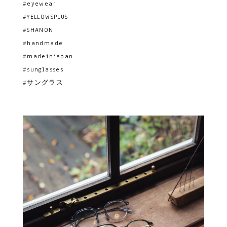
#eyewear
#YELLOWSPLUS
#SHANON
#handmade
#madeinjapan
#sunglasses
#サングラス