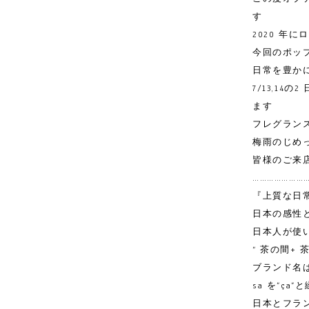
す
2020 年
今回のポッ
日常を豊か
7/13,1
ます
フレグラン
梅雨のじめっ
皆様のご来
…………………
『上質な日
日本の感性
日本人が使
“ 茶の間+ 
ブランド名は
sa を”ç
日本とフラ