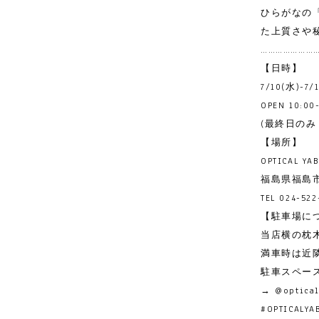
ひらがなの「
た上質さや
…………………
【日時】
7/10(水)-7/
OPEN 10:00
(最終日のみ 18
【場所】
OPTICAL Y
福島県福島市
TEL 024-522
【駐車場に
当店横の枕
満車時は近
駐車スペー
→
@optica
#OPTICALYA