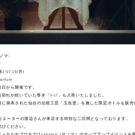
サノマ-
T
水)-07.15(月)
arfum
後日から開催です。
切れが続いていた香水「3-17」も入荷いたしました。
0月に発表された仙台の伝統工芸「玉虫塗」を施した限定ボトルも販売
のクリエーターの渡辺さんが来店する特別な二日間となっております。
運びください。
ティカルヤブウチではçanoma（サノマ）のポップアップイベントを