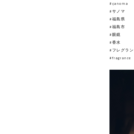
#çanoma
#サノマ
#福島県
#福島市
#眼鏡
#香水
#フレグラ
#fragrance