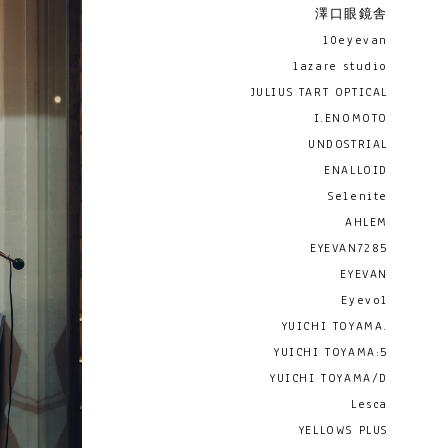
澤口眼鏡舎
10eyevan
lazare studio
JULIUS TART OPTICAL
I.ENOMOTO
UNDOSTRIAL
ENALLOID
Selenite
AHLEM
EYEVAN7285
EYEVAN
Eyevol
YUICHI TOYAMA.
YUICHI TOYAMA:5
YUICHI TOYAMA/D
Lesca
YELLOWS PLUS