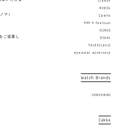
STEADY
RIDOL
サノマ）
Zparts
999.9 feelsun
OZNIS
びをご提案し
DJUAL
TALEX(lens)
eyewear accessory
Watch Brands
JUNGHANS
Zakka