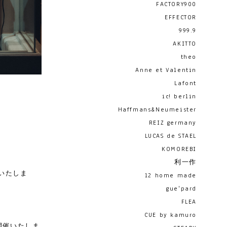
FACTORY900
EFFECTOR
999.9
AKITTO
theo
Anne et Valentin
Lafont
ic! berlin
Haffmans&Neumeister
REIZ germany
LUCAS de STAEL
KOMOREBI
利一作
いたしま
12 home made
gue'pard
FLEA
CUE by kamuro
開催いたしま