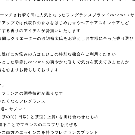
にローンチされ瞬く間に人気となったフレグランスブランドçanoma（
プアップでは代表作の香水をはじめお香やヘアケアスキンケアなど
にする香りのアイテムが勢揃いいたします
4の2 日間はクリエーターの渡辺裕太氏をお迎えしお客様に合った香り選
ス選びにお悩みの方はぜひこの特別な機会をご利用ください
とした季節にçanoma の爽やかな香りで気分を変えてみませんか
店を心よりお待ちしております
……………………………………………………………………………
常』
とフランスの調香技術が織りなす
いたくなるフレグランス
茶道= サノマ “
茶の間( 日常) と茶道( 上質) を掛け合わせたもの
a”と綴ることでフランスのエスプリを混ぜる
ンス両方のエッセンスを持つフレグランスブランド