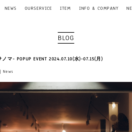
NEWS
OURSERVICE
ITEM
INFO & COMPANY
N
BLOG
サノマ- POPUP EVENT 2024.07.10(水)-07.15(月)
8｜News