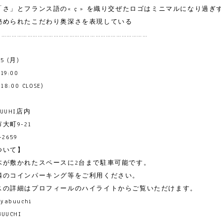
さ」とフランス語の« ç » を織り交ぜたロゴはミニマルになり過ぎ
秘められたこだわり奥深さを表現している
……………………………………………………………………………
15 (月)
-19:00
:00 CLOSE)
ABUUHI店内
大町9-21
-2659
ついて】
木が敷かれたスペースに2台まで駐車可能です。
隣のコインパーキング等をご利用ください。
スの詳細はプロフィールのハイライトからご覧いただけます。
lyabuuchi
BUUCHI