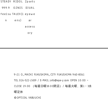
STEADY
RIDOL
Zparts
999.9
OZNIS
DJUAL
feelsu
TALEX(l
eyewe
n
ens)
ar
access
ory
9-21 O_MACHI FUKUSHIMA_CITY FUKUSHIMA 960-8041
TEL.024-522-2659 / E-MAIL.
info@eye-y.com
OPEN 10:00 ~
CLOSE 19:00 （毎週日曜18:00閉店）/ 毎週火曜、第1・3水
曜定休
©OPTICAL YABUUCHI