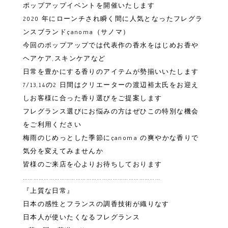
ポップアップイベントを開催いたします
2020 年にローンチされ瞬く間に人気となったフレグラ
ンスブランドçanoma（サノマ）
今回のポップアップでは代表作の香水をはじめお香や
ヘアケア,スキンケアなど
日常を豊かにする香りのアイテムが勢揃いいたします
7/13,14の2 日間はクリエーターの渡辺裕太氏をお迎え
しお客様に合った香り選びをご提案します
フレグランス選びにお悩みの方はぜひこの特別な機会
をご利用ください
梅雨のじめっとした季節にçanoma の爽やかな香りで
気分を変えてみませんか
皆様のご来店を心よりお待ちしております
……………………………………………………………………
『上質な日常』
日本の感性とフランスの調香技術が織りなす
日本人が使いたくなるフレグランス