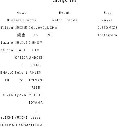
Categories
News
Event
Blog
Glasses Brands
Watch Brands
Zakka
Filton
澤口眼
10eyev
JUNGHA
CUSTOMIZE
鏡舎
an
NS
Instagram
lazare
JULIUS
I.ENOM
studio
TART
OTO
OPTICA
UNDOST
L
RIAL
ENALLO
Seleni
AHLEM
ID
te
EYEVAN
7285
EYEVAN
Eyevol
YUICHI
TOYAMA
.
YUICHI
YUICHI
Lesca
TOYAMA
TOYAMA
YELLOW