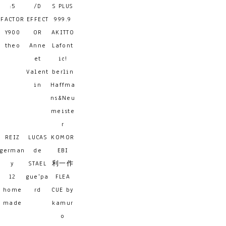
:5
/D
S PLUS
FACTOR
EFFECT
999.9
Y900
OR
AKITTO
theo
Anne
Lafont
et
ic!
Valent
berlin
in
Haffma
ns&Neu
meiste
r
REIZ
LUCAS
KOMOR
german
de
EBI
y
STAEL
利一作
12
gue'pa
FLEA
home
rd
CUE by
made
kamur
o