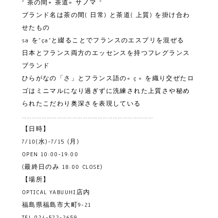
“ 茶の間+ 茶道= サノマ “
ブランド名は茶の間( 日常) と茶道( 上質) を掛け合わ
せたもの
sa を”ça”と綴ることでフランスのエスプリを混ぜる
日本とフランス両方のエッセンスを持つフレグランス
ブランド
ひらがなの「さ」とフランス語の« ç » を織り交ぜたロ
ゴはミニマルになり過ぎずに洗練された上質さや秘め
られたこだわり奥深さを表現している
……………………………………………………………………
【日時】
7/10(水)-7/15 (月)
OPEN 10:00-19:00
(最終日のみ 18:00 CLOSE)
【場所】
OPTICAL YABUUHI店内
福島県福島市大町9-21
TEL 024-522-2659