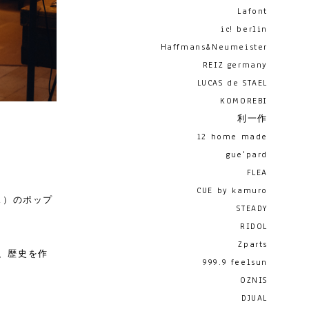
Lafont
ic! berlin
Haffmans&Neumeister
REIZ germany
LUCAS de STAEL
KOMOREBI
利一作
12 home made
gue'pard
FLEA
CUE by kamuro
ス）のポップ
STEADY
RIDOL
Zparts
ど、歴史を作
999.9 feelsun
OZNIS
DJUAL