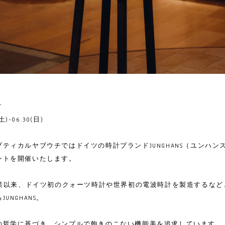
T
(土)-06.30(日)
ティカルヤブウチではドイツの時計ブランドJUNGHANS（ユンハン
ントを開催いたします。
の創業以来、ドイツ初のクォーツ時計や世界初の電波時計を製造するな
UNGHANS。
の哲学に基づき、シンプルで飽きのこない機能美を追求しています。