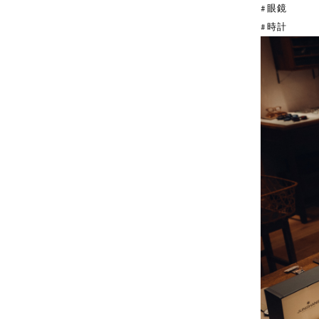
#眼鏡
#時計