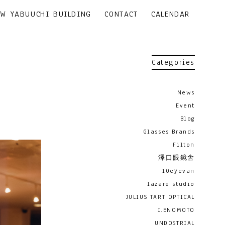
EW YABUUCHI BUILDING
CONTACT
CALENDAR
Categories
News
Event
Blog
Glasses Brands
Filton
澤口眼鏡舎
10eyevan
lazare studio
JULIUS TART OPTICAL
I.ENOMOTO
UNDOSTRIAL