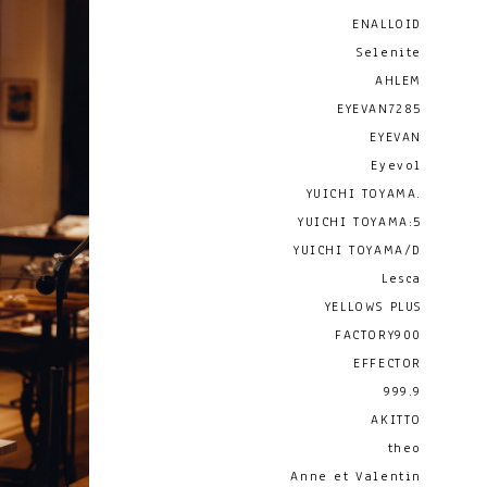
ENALLOID
Selenite
AHLEM
EYEVAN7285
EYEVAN
Eyevol
YUICHI TOYAMA.
YUICHI TOYAMA:5
YUICHI TOYAMA/D
Lesca
YELLOWS PLUS
FACTORY900
EFFECTOR
999.9
AKITTO
theo
Anne et Valentin