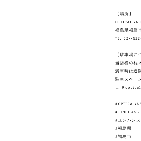
【場所】
OPTICAL Y
福島県福島市
TEL 024-522
【駐車場に
当店横の枕
満車時は近
駐車スペー
→
@optica
#OPTICALYA
#JUNGHANS
#ユンハンス
#福島県
#福島市