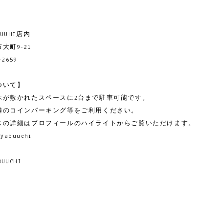
ABUUHI店内
大町9-21
-2659
ついて】
木が敷かれたスペースに2台まで駐車可能です。
隣のコインパーキング等をご利用ください。
スの詳細はプロフィールのハイライトからご覧いただけます。
lyabuuchi
BUUCHI