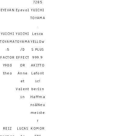
7285
EYEVAN
Eyevol
YUICHI
TOYAMA
.
YUICHI
YUICHI
Lesca
TOYAMA
TOYAMA
YELLOW
:5
/D
S PLUS
FACTOR
EFFECT
999.9
Y900
OR
AKITTO
theo
Anne
Lafont
et
ic!
Valent
berlin
in
Haffma
ns&Neu
meiste
r
REIZ
LUCAS
KOMOR