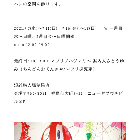
ハレの空間を飾ります。
2021.7.7(水)〜7.11(日) , 7.16(金) 〜18(日) ※ 一週目
水〜日曜、2週目金〜日曜開催
open 12:00-19:00
最終日7.18 19:00~マツリノハジマリへ 案内人さとうゆ
み（ちんどんおてんきや/マツリ探究家）
混雑時入場制限有
会場〒960-8041 福島市大町9ｰ21 ニューヤブウチビ
ル３F