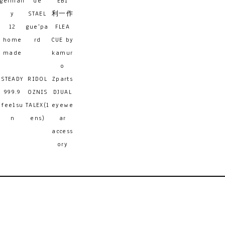
german
de
EBI
y
STAEL
利一作
12
gue'pa
FLEA
home
rd
CUE by
made
kamur
o
STEADY
RIDOL
Zparts
999.9
OZNIS
DJUAL
feelsu
TALEX(l
eyewe
n
ens)
ar
access
ory