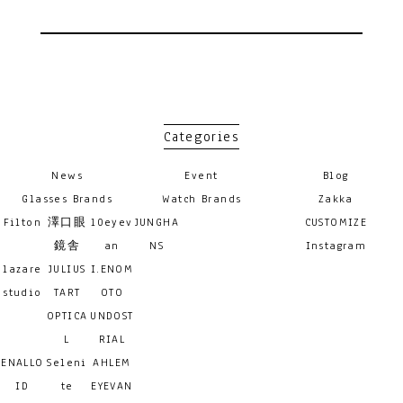
Categories
News
Event
Blog
Glasses Brands
Watch Brands
Zakka
Filton
澤口眼
10eyev
JUNGHA
CUSTOMIZE
鏡舎
an
NS
Instagram
lazare
JULIUS
I.ENOM
studio
TART
OTO
OPTICA
UNDOST
L
RIAL
ENALLO
Seleni
AHLEM
ID
te
EYEVAN