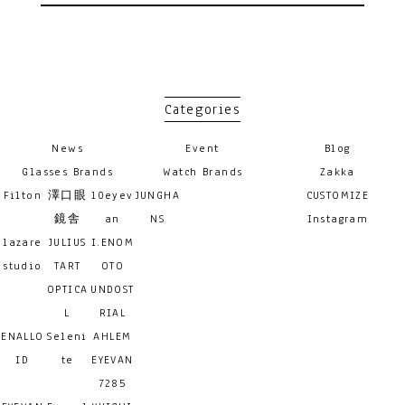
Categories
News
Event
Blog
Glasses Brands
Watch Brands
Zakka
Filton
澤口眼
10eyev
JUNGHA
CUSTOMIZE
鏡舎
an
NS
Instagram
lazare
JULIUS
I.ENOM
studio
TART
OTO
OPTICA
UNDOST
L
RIAL
ENALLO
Seleni
AHLEM
ID
te
EYEVAN
7285