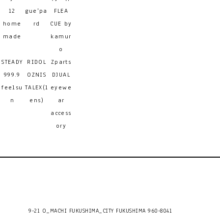
12
gue'pa
FLEA
home
rd
CUE by
made
kamur
o
STEADY
RIDOL
Zparts
999.9
OZNIS
DJUAL
feelsu
TALEX(l
eyewe
n
ens)
ar
access
ory
9-21 O_MACHI FUKUSHIMA_CITY FUKUSHIMA 960-8041