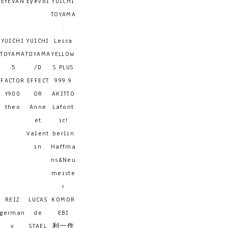
EYEVAN
Eyevol
YUICHI
TOYAMA
.
YUICHI
YUICHI
Lesca
TOYAMA
TOYAMA
YELLOW
:5
/D
S PLUS
FACTOR
EFFECT
999.9
Y900
OR
AKITTO
theo
Anne
Lafont
et
ic!
Valent
berlin
in
Haffma
ns&Neu
meiste
r
REIZ
LUCAS
KOMOR
german
de
EBI
y
STAEL
利一作