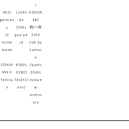
r
REIZ
LUCAS
KOMOR
german
de
EBI
y
STAEL
利一作
12
gue'pa
FLEA
home
rd
CUE by
made
kamur
o
STEADY
RIDOL
Zparts
999.9
OZNIS
DJUAL
feelsu
TALEX(l
eyewe
n
ens)
ar
access
ory