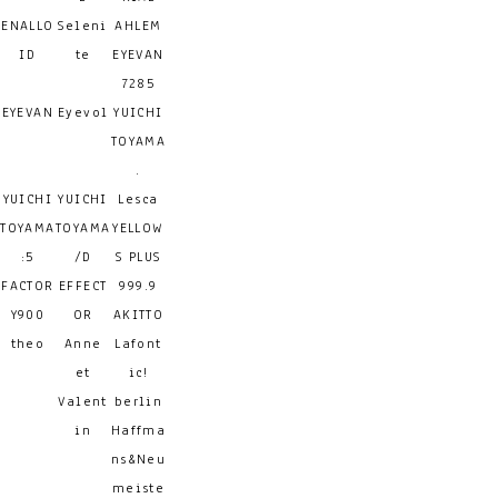
ENALLO
Seleni
AHLEM
ID
te
EYEVAN
7285
EYEVAN
Eyevol
YUICHI
TOYAMA
.
YUICHI
YUICHI
Lesca
TOYAMA
TOYAMA
YELLOW
:5
/D
S PLUS
FACTOR
EFFECT
999.9
Y900
OR
AKITTO
theo
Anne
Lafont
et
ic!
Valent
berlin
in
Haffma
ns&Neu
meiste