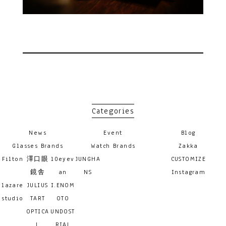
Categories
News
Event
Blog
Glasses Brands
Watch Brands
Zakka
Filton
澤口眼
10eyev
JUNGHA
CUSTOMIZE
鏡舎
an
NS
Instagram
lazare
JULIUS
I.ENOM
studio
TART
OTO
OPTICA
UNDOST
L
RIAL