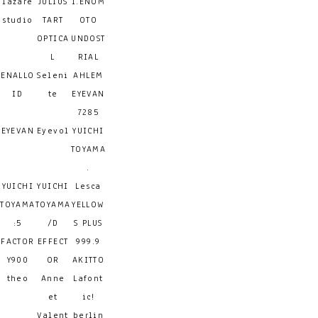
lazare
JULIUS
I.ENOM
studio
TART
OTO
OPTICA
UNDOST
L
RIAL
ENALLO
Seleni
AHLEM
ID
te
EYEVAN
7285
EYEVAN
Eyevol
YUICHI
TOYAMA
.
YUICHI
YUICHI
Lesca
TOYAMA
TOYAMA
YELLOW
:5
/D
S PLUS
FACTOR
EFFECT
999.9
Y900
OR
AKITTO
theo
Anne
Lafont
et
ic!
Valent
berlin