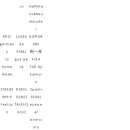
in
Haffma
ns&Neu
meiste
r
REIZ
LUCAS
KOMOR
german
de
EBI
y
STAEL
利一作
12
gue'pa
FLEA
home
rd
CUE by
made
kamur
o
STEADY
RIDOL
Zparts
999.9
OZNIS
DJUAL
feelsu
TALEX(l
eyewe
n
ens)
ar
access
ory