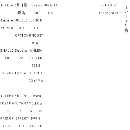
Filton
澤口眼
10eyev
JUNGHA
CUSTOMIZE
オンライン予約
鏡舎
an
NS
Instagram
lazare
JULIUS
I.ENOM
studio
TART
OTO
OPTICA
UNDOST
L
RIAL
ENALLO
Seleni
AHLEM
ID
te
EYEVAN
7285
EYEVAN
Eyevol
YUICHI
TOYAMA
.
YUICHI
YUICHI
Lesca
TOYAMA
TOYAMA
YELLOW
:5
/D
S PLUS
FACTOR
EFFECT
999.9
Y900
OR
AKITTO