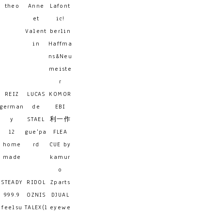
theo
Anne
Lafont
et
ic!
Valent
berlin
in
Haffma
ns&Neu
meiste
r
REIZ
LUCAS
KOMOR
german
de
EBI
y
STAEL
利一作
12
gue'pa
FLEA
home
rd
CUE by
made
kamur
o
STEADY
RIDOL
Zparts
999.9
OZNIS
DJUAL
feelsu
TALEX(l
eyewe