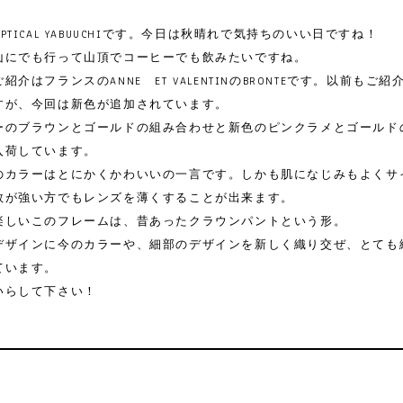
PTICAL YABUUCHIです。今日は秋晴れで気持ちのいい日ですね！
山にでも行って山頂でコーヒーでも飲みたいですね。
紹介はフランスのANNE ET VALENTINのBRONTEです。以前もご
すが、今回は新色が追加されています。
ーのブラウンとゴールドの組み合わせと新色のピンクラメとゴールド
入荷しています。
のカラーはとにかくかわいいの一言です。しかも肌になじみもよくサ
数が強い方でもレンズを薄くすることが出来ます。
楽しいこのフレームは、昔あったクラウンパントという形。
デザインに今のカラーや、細部のデザインを新しく織り交ぜ、とても
ています。
いらして下さい！