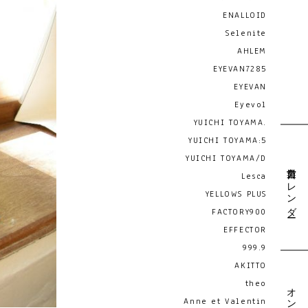
ENALLOID
Selenite
AHLEM
EYEVAN7285
EYEVAN
Eyevol
YUICHI TOYAMA.
YUICHI TOYAMA:5
YUICHI TOYAMA/D
営業日カレンダー
Lesca
YELLOWS PLUS
FACTORY900
EFFECTOR
999.9
AKITTO
theo
Anne et Valentin