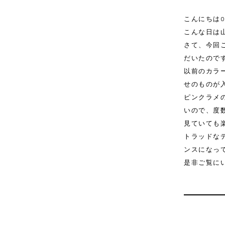
こんにちはO
こんな日は
さて、今回ご
だいたので
以前のカラ
せのものが
ピンクラメ
いので、度
見ていても
トラッドな
ンスになっ
是非ご覧に