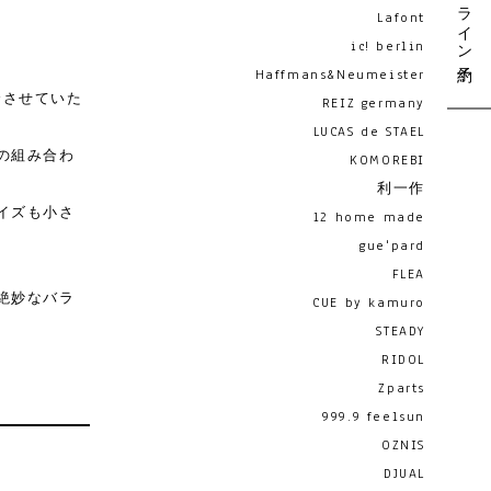
オンライン予約
Lafont
ic! berlin
Haffmans&Neumeister
紹介させていた
REIZ germany
LUCAS de STAEL
の組み合わ
KOMOREBI
利一作
イズも小さ
12 home made
gue'pard
FLEA
絶妙なバラ
CUE by kamuro
STEADY
RIDOL
Zparts
999.9 feelsun
OZNIS
DJUAL