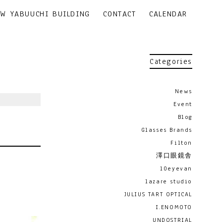
EW YABUUCHI BUILDING
CONTACT
CALENDAR
Categories
News
Event
Blog
Glasses Brands
Filton
澤口眼鏡舎
10eyevan
lazare studio
JULIUS TART OPTICAL
I.ENOMOTO
UNDOSTRIAL