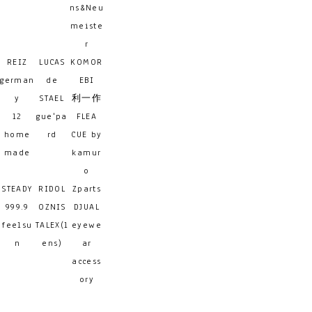
ns&Neu
meiste
r
REIZ
LUCAS
KOMOR
german
de
EBI
y
STAEL
利一作
12
gue'pa
FLEA
home
rd
CUE by
made
kamur
o
STEADY
RIDOL
Zparts
999.9
OZNIS
DJUAL
feelsu
TALEX(l
eyewe
n
ens)
ar
access
ory