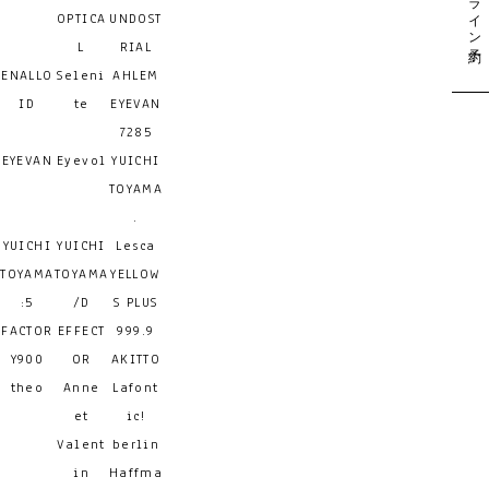
OPTICA
UNDOST
L
RIAL
ENALLO
Seleni
AHLEM
ID
te
EYEVAN
7285
EYEVAN
Eyevol
YUICHI
TOYAMA
.
YUICHI
YUICHI
Lesca
TOYAMA
TOYAMA
YELLOW
:5
/D
S PLUS
FACTOR
EFFECT
999.9
Y900
OR
AKITTO
theo
Anne
Lafont
et
ic!
Valent
berlin
in
Haffma