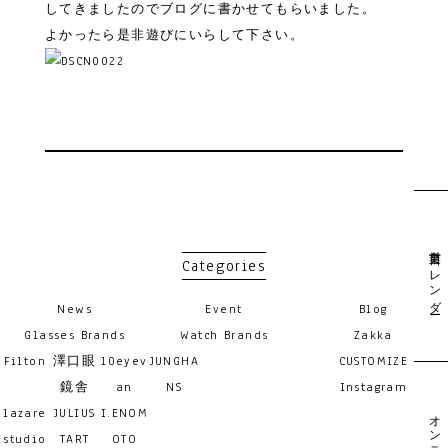
してきましたのでブログに書かせてもらいました。
よかったら是非遊びにいらして下さい。
営業日カレンダー
Categories
News
Event
Blog
Glasses Brands
Watch Brands
Zakka
Filton
澤口眼
10eyev
JUNGHA
CUSTOMIZE
鏡舎
an
NS
Instagram
lazare
JULIUS
I.ENOM
オンライン予約
studio
TART
OTO